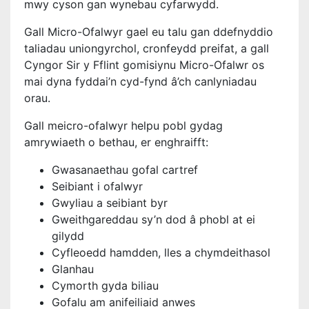
mwy cyson gan wynebau cyfarwydd.
Gall Micro-Ofalwyr gael eu talu gan ddefnyddio
taliadau uniongyrchol, cronfeydd preifat, a gall
Cyngor Sir y Fflint gomisiynu Micro-Ofalwr os
mai dyna fyddai’n cyd-fynd â’ch canlyniadau
orau.
Gall meicro-ofalwyr helpu pobl gydag
amrywiaeth o bethau, er enghraifft:
Gwasanaethau gofal cartref
Seibiant i ofalwyr
Gwyliau a seibiant byr
Gweithgareddau sy’n dod â phobl at ei
gilydd
Cyfleoedd hamdden, lles a chymdeithasol
Glanhau
Cymorth gyda biliau
Gofalu am anifeiliaid anwes