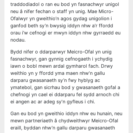
traddodiadol o ran eu bod yn fasnachwyr unigol
neu â nifer fechan o staff yn unig. Mae Micro-
Ofalwyr yn gweithio’n agos gydag unigolion i
ganfod beth sy’n bwysig iddyn nhw a’r ffordd
orau i’w cefnogi er mwyn iddyn nhw gyrraedd eu
nodau.
Bydd nifer o ddarparwyr Meicro-Ofal yn unig
fasnachwyr, gan gynnig cefnogaeth i ychydig
iawn o bobl mewn ardal gymharol fach. Drwy
weithio yn y ffordd yma maen nhw'n gallu
darparu gwasanaeth sy’n fwy hyblyg ac
ymatebol, gan sicrhau bod y gwasanaeth gofal a
chefnogi yn cael ei ddarparu fel sydd arnoch chi
ei angen ac ar adeg sy'n gyfleus i chi.
Gan eu bod yn gweithio iddyn nhw eu hunain, neu
mewn partneriaeth â chydweithwyr Meicro-Ofal
eraill, byddan nhw’n gallu darparu gwasanaeth