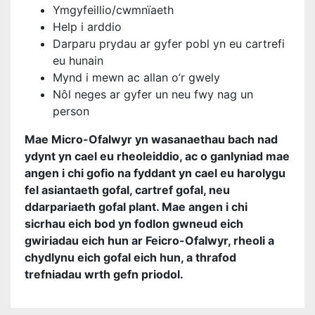
Ymgyfeillio/cwmnïaeth
Help i arddio
Darparu prydau ar gyfer pobl yn eu cartrefi
eu hunain
Mynd i mewn ac allan o’r gwely
Nôl neges ar gyfer un neu fwy nag un
person
Mae Micro-Ofalwyr yn wasanaethau bach nad
ydynt yn cael eu rheoleiddio, ac o ganlyniad mae
angen i chi gofio na fyddant yn cael eu harolygu
fel asiantaeth gofal, cartref gofal, neu
ddarpariaeth gofal plant. Mae angen i chi
sicrhau eich bod yn fodlon gwneud eich
gwiriadau eich hun ar Feicro-Ofalwyr, rheoli a
chydlynu eich gofal eich hun, a thrafod
trefniadau wrth gefn priodol.