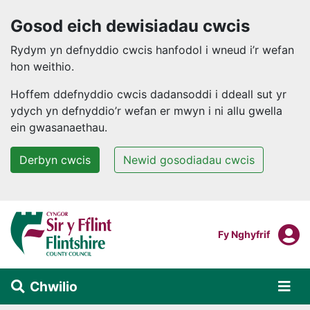
Gosod eich dewisiadau cwcis
Rydym yn defnyddio cwcis hanfodol i wneud i’r wefan
hon weithio.
Hoffem ddefnyddio cwcis dadansoddi i ddeall sut yr
ydych yn defnyddio’r wefan er mwyn i ni allu gwella
ein gwasanaethau.
Derbyn cwcis
Newid gosodiadau cwcis
Neidio i'r prif gynnwys
F
Mewngofnodi I
Fy Nghyfrif
Chwilio