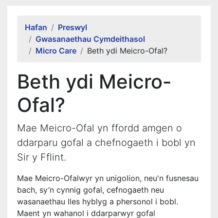
Alert Section
Hafan
Preswyl
Gwasanaethau Cymdeithasol
Micro Care
Beth ydi Meicro-Ofal?
Beth ydi Meicro-
Ofal?
Mae Meicro-Ofal yn ffordd amgen o
ddarparu gofal a chefnogaeth i bobl yn
Sir y Fflint.
Mae Meicro-Ofalwyr yn unigolion, neu'n fusnesau
bach, sy’n cynnig gofal, cefnogaeth neu
wasanaethau lles hyblyg a phersonol i bobl.
Maent yn wahanol i ddarparwyr gofal