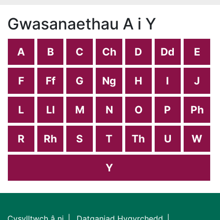
Gwasanaethau A i Y
A
B
C
Ch
D
Dd
E
F
Ff
G
Ng
H
I
J
L
Ll
M
N
O
P
Ph
R
Rh
S
T
Th
U
W
Y
Cysylltwch â ni
Datganiad Hygyrchedd