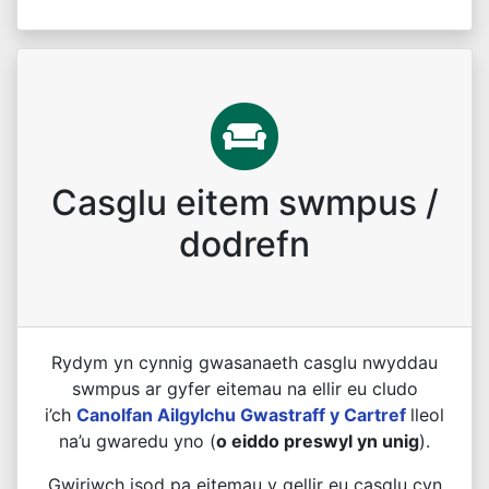
Casglu eitem swmpus /
dodrefn
Rydym yn cynnig gwasanaeth casglu nwyddau
swmpus ar gyfer eitemau na ellir eu cludo
i’ch
Canolfan Ailgylchu Gwastraff y Cartref
lleol
na’u gwaredu yno (
o eiddo preswyl yn unig
).
Gwiriwch isod pa eitemau y gellir eu casglu cyn