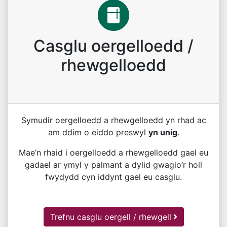
Casglu oergelloedd /
rhewgelloedd
Symudir oergelloedd a rhewgelloedd yn rhad ac
am ddim o eiddo preswyl
yn unig
.
Mae’n rhaid i oergelloedd a rhewgelloedd gael eu
gadael ar ymyl y palmant a dylid gwagio’r holl
fwydydd cyn iddynt gael eu casglu.
Trefnu casglu oergell / rhewgell