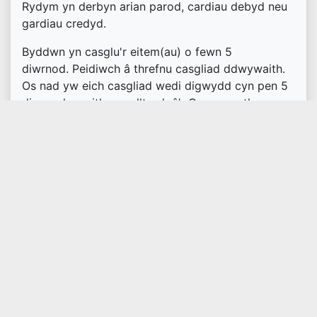
Rydym yn derbyn arian parod, cardiau debyd neu
gardiau credyd.
Byddwn yn casglu'r eitem(au) o fewn 5
diwrnod. Peidiwch â threfnu casgliad ddwywaith.
Os nad yw eich casgliad wedi digwydd cyn pen 5
diwrnod gwaith, cysylltwch â’r Gwasanaethau
Stryd.
Byddwch chi’n cael galwad ffôn o fewn 5 diwrnod
gwaith i gadarnhau eich dyddiad ac amser casglu
ac i gadarnhau eich pwynt casglu.
Peidiwch â rhoi eitemau allan tan y diwrnod
casglu.
Rhowch orchudd dros ddodrefn meddal/dodrefn
gyda chlustogau a gaiff eu gadael ar gyfer eu
casglu. Mae’n bosibl na fydd eitemau rhy wlyb yn
cael eu casglu.