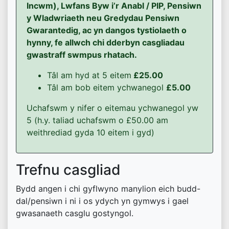
Incwm), Lwfans Byw i’r Anabl / PIP, Pensiwn
y Wladwriaeth neu Gredydau Pensiwn
Gwarantedig, ac yn dangos tystiolaeth o
hynny, fe allwch chi dderbyn casgliadau
gwastraff swmpus rhatach.
Tâl am hyd at 5 eitem
£25.00
Tâl am bob eitem ychwanegol
£5.00
Uchafswm y nifer o eitemau ychwanegol yw
5 (h.y. taliad uchafswm o £50.00 am
weithrediad gyda 10 eitem i gyd)
Trefnu casgliad
Bydd angen i chi gyflwyno manylion eich budd-
dal/pensiwn i ni i os ydych yn gymwys i gael
gwasanaeth casglu gostyngol.