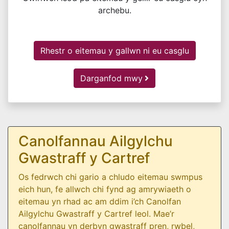
archebu.
Rhestr o eitemau y gallwn ni eu casglu
Darganfod mwy
Canolfannau Ailgylchu
Gwastraff y Cartref
Os fedrwch chi gario a chludo eitemau swmpus
eich hun, fe allwch chi fynd ag amrywiaeth o
eitemau yn rhad ac am ddim i’ch Canolfan
Ailgylchu Gwastraff y Cartref leol. Mae’r
canolfannau yn derbyn gwastraff pren, rwbel,