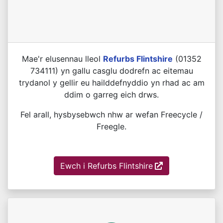
Mae'r elusennau lleol
Refurbs Flintshire
(01352
734111) yn gallu casglu dodrefn ac eitemau
trydanol y gellir eu hailddefnyddio yn rhad ac am
ddim o garreg eich drws.
Fel arall, hysbysebwch nhw ar wefan Freecycle /
Freegle.
Ewch i Refurbs Flintshire
(external link)