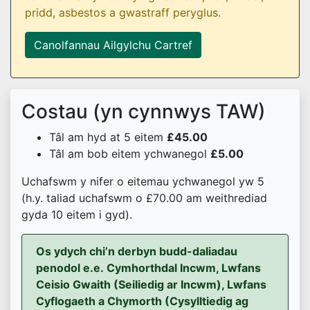
pridd, asbestos a gwastraff peryglus.
Canolfannau Ailgylchu Cartref
Costau (yn cynnwys TAW)
Tâl am hyd at 5 eitem
£45.00
Tâl am bob eitem ychwanegol
£5.00
Uchafswm y nifer o eitemau ychwanegol yw 5
(h.y. taliad uchafswm o £70.00 am weithrediad
gyda 10 eitem i gyd).
Os ydych chi’n derbyn budd-daliadau
penodol e.e. Cymhorthdal Incwm, Lwfans
Ceisio Gwaith (Seiliedig ar Incwm), Lwfans
Cyflogaeth a Chymorth (Cysylltiedig ag