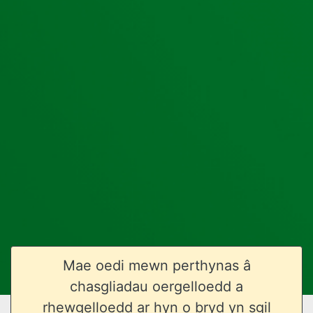
Mae oedi mewn perthynas â
chasgliadau oergelloedd a
rhewgelloedd ar hyn o bryd yn sgil