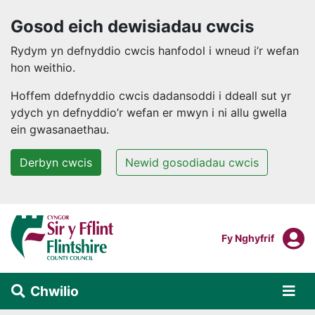
Gosod eich dewisiadau cwcis
Rydym yn defnyddio cwcis hanfodol i wneud i’r wefan
hon weithio.
Hoffem ddefnyddio cwcis dadansoddi i ddeall sut yr
ydych yn defnyddio’r wefan er mwyn i ni allu gwella
ein gwasanaethau.
Derbyn cwcis
Newid gosodiadau cwcis
Neidio i'r prif gynnwys
F
Mewngofnodi I
Fy Nghyfrif
Chwilio