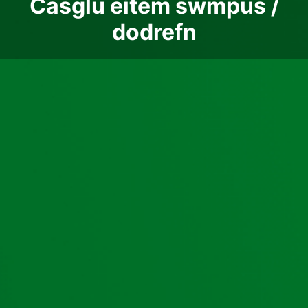
Casglu eitem swmpus /
dodrefn