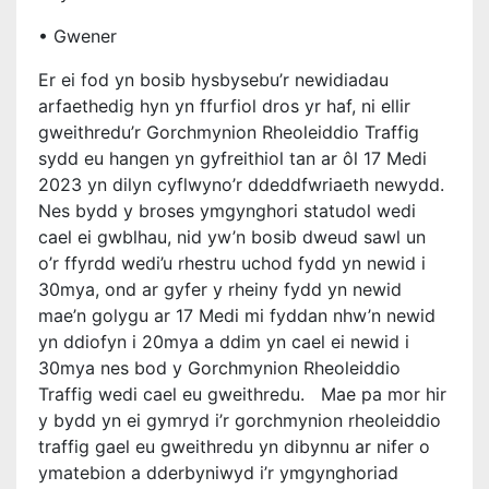
• Gwener
Er ei fod yn bosib hysbysebu’r newidiadau
arfaethedig hyn yn ffurfiol dros yr haf, ni ellir
gweithredu’r Gorchmynion Rheoleiddio Traffig
sydd eu hangen yn gyfreithiol tan ar ôl 17 Medi
2023 yn dilyn cyflwyno’r ddeddfwriaeth newydd.
Nes bydd y broses ymgynghori statudol wedi
cael ei gwblhau, nid yw’n bosib dweud sawl un
o’r ffyrdd wedi’u rhestru uchod fydd yn newid i
30mya, ond ar gyfer y rheiny fydd yn newid
mae’n golygu ar 17 Medi mi fyddan nhw’n newid
yn ddiofyn i 20mya a ddim yn cael ei newid i
30mya nes bod y Gorchmynion Rheoleiddio
Traffig wedi cael eu gweithredu. Mae pa mor hir
y bydd yn ei gymryd i’r gorchmynion rheoleiddio
traffig gael eu gweithredu yn dibynnu ar nifer o
ymatebion a dderbyniwyd i’r ymgynghoriad