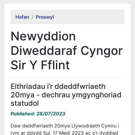
Alert Section
Hafan
Preswyl
Newyddion
Diweddaraf Cyngor
Sir Y Fflint
Eithriadau i’r ddeddfwriaeth
20mya - dechrau ymgynghoriad
statudol
Published: 28/07/2023
Daw deddfwriaeth 20mya Llywodraeth Cymru i
rym ar ddydd Sul, 17 Medi 2023 ac o’r dyddiad