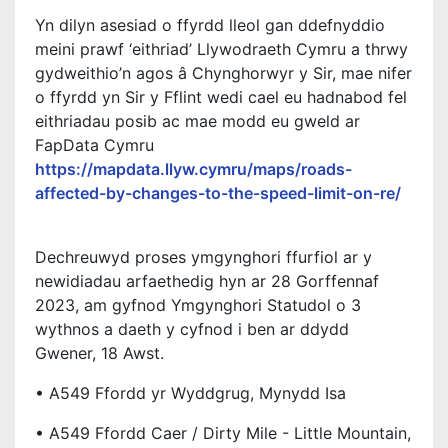
Yn dilyn asesiad o ffyrdd lleol gan ddefnyddio
meini prawf ‘eithriad’ Llywodraeth Cymru a thrwy
gydweithio’n agos â Chynghorwyr y Sir, mae nifer
o ffyrdd yn Sir y Fflint wedi cael eu hadnabod fel
eithriadau posib ac mae modd eu gweld ar
FapData Cymru
https://mapdata.llyw.cymru/maps/roads-
affected-by-changes-to-the-speed-limit-on-re/
Dechreuwyd proses ymgynghori ffurfiol ar y
newidiadau arfaethedig hyn ar 28 Gorffennaf
2023, am gyfnod Ymgynghori Statudol o 3
wythnos a daeth y cyfnod i ben ar ddydd
Gwener, 18 Awst.
• A549 Ffordd yr Wyddgrug, Mynydd Isa
• A549 Ffordd Caer / Dirty Mile - Little Mountain,