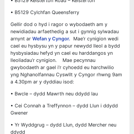
• B5129 Kelsterton Road – Kelsterton
• B5129 Cylchfan Queensferry
Gellir dod o hyd i ragor o wybodaeth am y
newidiadau arfaethedig a sut i gynnig sylwadau
arnynt ar
Wefan y Cyngor.
Mae’r cynigion wedi
cael eu hysbysu yn y papur newydd lleol a bydd
hysbysiadau hefyd yn cael eu harddangos yn
lleoliadau’r cynigion. Mae pecynnau
gwybodaeth ar gael i’r cyhoedd eu harchwilio
yng Nghanolfannau Cyswllt y Cyngor rhwng 9am
a 4.30pm ar y dyddiau isod:
• Bwcle – dydd Mawrth neu ddydd Iau
• Cei Connah a Treffynnon – dydd Llun i ddydd
Gwener
• Yr Wyddgrug – dydd Llun, dydd Mercher neu
ddydd