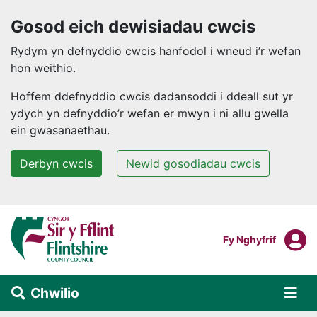
Gosod eich dewisiadau cwcis
Rydym yn defnyddio cwcis hanfodol i wneud i’r wefan
hon weithio.
Hoffem ddefnyddio cwcis dadansoddi i ddeall sut yr
ydych yn defnyddio’r wefan er mwyn i ni allu gwella
ein gwasanaethau.
Derbyn cwcis
Newid gosodiadau cwcis
Neidio i'r prif gynnwys
F
Mewngofnodi I
Fy Nghyfrif
Chwilio