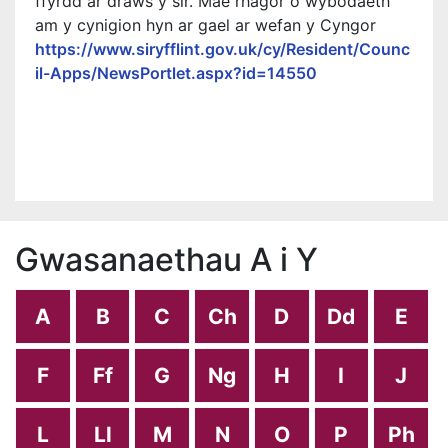
ffyrdd ar draws y sir. Mae rhagor o wybodaeth
am y cynigion hyn ar gael ar wefan y Cyngor
https://www.siryfflint.gov.uk/cy/Resident/Counc
il-Apps/NewsPortlet.aspx?id=14550
Gwasanaethau A i Y
A
B
C
Ch
D
Dd
E
F
Ff
G
Ng
H
I
J
L
Ll
M
N
O
P
Ph