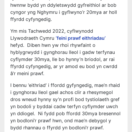
hwnnw bydd yn ddyletswydd gyfreithiol ar bob
cyngor yng Nghymru i gyflwyno’r 20mya ar holl
ffyrdd cyfyngedig.
Ym mis Tachwedd 2022, cyflwynodd
Llywodraeth Cymru
‘feini prawf eithriadau’
hefyd. Diben hwn yw rhoi rhywfaint o
hyblygrwydd i gynghorau lleol i gadw terfynau
cyflymder 30mya, lle bo hynny’n briodol, ar rai
ffyrdd cyfyngedig, ar yr amod eu bod yn cwrdd
â’r meini prawf.
I bennu ‘eithriad’ i ffordd gyfyngedig, mae’n rhaid
i gynghorau lleol gael achos clir a rhesymegol
dros wneud hynny sy’n profi bod tystiolaeth gref
yn bodoli y byddai cadw terfyn cyflymder uwch
yn ddiogel. Ni fydd pob ffordd 30mya bresennol
yn bodloni’r prawf hwn, ond mae’n debygol y
bydd rhannau o ffyrdd yn bodloni’r prawf.