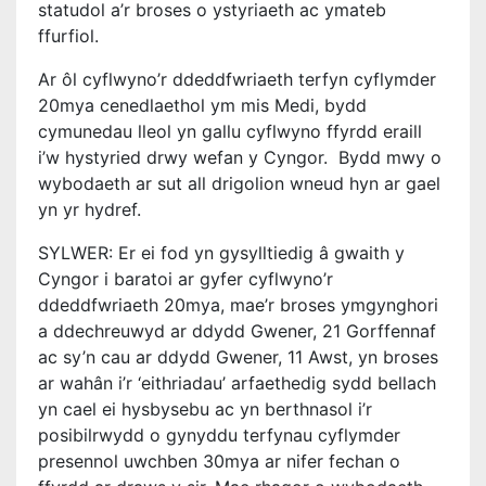
statudol a’r broses o ystyriaeth ac ymateb
ffurfiol.
Ar ôl cyflwyno’r ddeddfwriaeth terfyn cyflymder
20mya cenedlaethol ym mis Medi, bydd
cymunedau lleol yn gallu cyflwyno ffyrdd eraill
i’w hystyried drwy wefan y Cyngor. Bydd mwy o
wybodaeth ar sut all drigolion wneud hyn ar gael
yn yr hydref.
SYLWER: Er ei fod yn gysylltiedig â gwaith y
Cyngor i baratoi ar gyfer cyflwyno’r
ddeddfwriaeth 20mya, mae’r broses ymgynghori
a ddechreuwyd ar ddydd Gwener, 21 Gorffennaf
ac sy’n cau ar ddydd Gwener, 11 Awst, yn broses
ar wahân i’r ‘eithriadau’ arfaethedig sydd bellach
yn cael ei hysbysebu ac yn berthnasol i’r
posibilrwydd o gynyddu terfynau cyflymder
presennol uwchben 30mya ar nifer fechan o