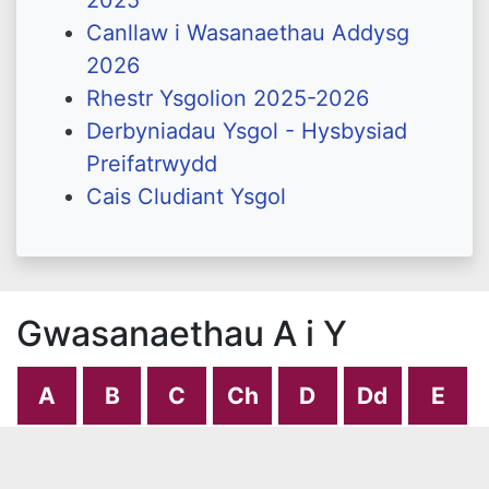
2025
Canllaw i Wasanaethau Addysg
2026
Rhestr Ysgolion 2025-2026
Derbyniadau Ysgol - Hysbysiad
Preifatrwydd
Cais Cludiant Ysgol
Gwasanaethau A i Y
A
B
C
Ch
D
Dd
E
F
Ff
G
Ng
H
I
J