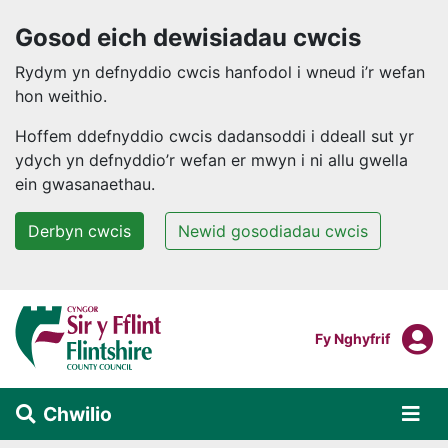
Gosod eich dewisiadau cwcis
Rydym yn defnyddio cwcis hanfodol i wneud i’r wefan
hon weithio.
Hoffem ddefnyddio cwcis dadansoddi i ddeall sut yr
ydych yn defnyddio’r wefan er mwyn i ni allu gwella
ein gwasanaethau.
Derbyn cwcis
Newid gosodiadau cwcis
Neidio i'r prif gynnwys
F
Mewngofnodi I
Fy Nghyfrif
Chwilio