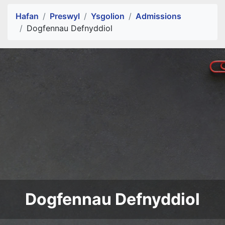
Alert Section
Hafan
Preswyl
Ysgolion
Admissions
Dogfennau Defnyddiol
Dogfennau Defnyddiol