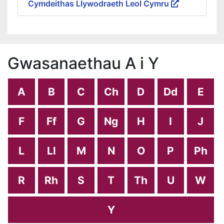
Cymdeithas Llywodraeth Leol Cymru
Gwasanaethau A i Y
A
B
C
Ch
D
Dd
E
F
Ff
G
Ng
H
I
J
L
Ll
M
N
O
P
Ph
R
Rh
S
T
Th
U
W
Y