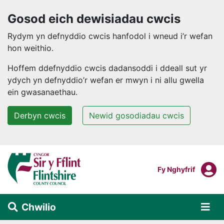
Gosod eich dewisiadau cwcis
Rydym yn defnyddio cwcis hanfodol i wneud i’r wefan
hon weithio.
Hoffem ddefnyddio cwcis dadansoddi i ddeall sut yr
ydych yn defnyddio’r wefan er mwyn i ni allu gwella
ein gwasanaethau.
Derbyn cwcis
Newid gosodiadau cwcis
Neidio i'r prif gynnwys
F
Mewngofnodi I
Fy Nghyfrif
Chwilio