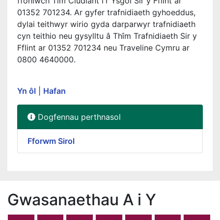
ffoniwch Tîm Cludiant i'r Ysgol Sir y Fflint ar
01352 701234. Ar gyfer trafnidiaeth gyhoeddus,
dylai teithwyr wirio gyda darparwyr trafnidiaeth
cyn teithio neu gysylltu â Thîm Trafnidiaeth Sir y
Fflint ar 01352 701234 neu Traveline Cymru ar
0800 4640000.
Yn ôl
|
Hafan
Dogfennau perthnasol
Fforwm Sirol
Gwasanaethau A i Y