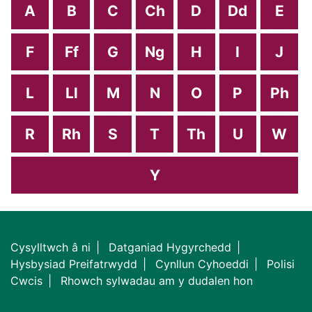
A
B
C
Ch
D
Dd
E
F
Ff
G
Ng
H
I
J
L
Ll
M
N
O
P
Ph
R
Rh
S
T
Th
U
W
Y
Cysylltwch â ni
Datganiad Hygyrchedd
Hysbysiad Preifatrwydd
Cynllun Cyhoeddi
Polisi
Cwcis
Rhowch sylwadau am y dudalen hon