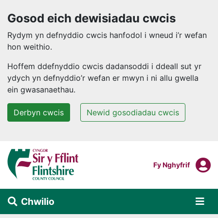
Gosod eich dewisiadau cwcis
Rydym yn defnyddio cwcis hanfodol i wneud i’r wefan
hon weithio.
Hoffem ddefnyddio cwcis dadansoddi i ddeall sut yr
ydych yn defnyddio’r wefan er mwyn i ni allu gwella
ein gwasanaethau.
Derbyn cwcis
Newid gosodiadau cwcis
Neidio i'r prif gynnwys
F
Mewngofnodi I
Fy Nghyfrif
Chwilio