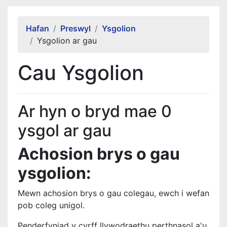
Alert Section
Hafan
Preswyl
Ysgolion
Ysgolion ar gau
Cau Ysgolion
Ar hyn o bryd mae 0
ysgol ar gau
Achosion brys o gau
ysgolion:
Mewn achosion brys o gau colegau, ewch i wefan
pob coleg unigol.
Penderfyniad y cyrff llywodraethu perthnasol a'u