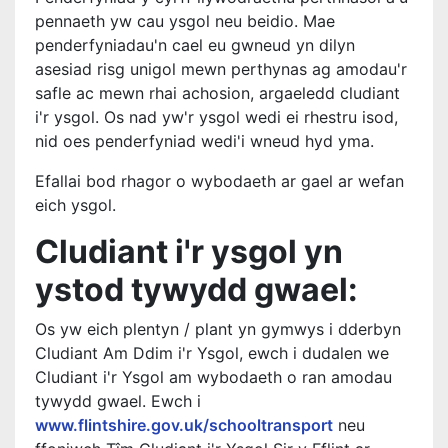
pennaeth yw cau ysgol neu beidio. Mae
penderfyniadau'n cael eu gwneud yn dilyn
asesiad risg unigol mewn perthynas ag amodau'r
safle ac mewn rhai achosion, argaeledd cludiant
i'r ysgol. Os nad yw'r ysgol wedi ei rhestru isod,
nid oes penderfyniad wedi'i wneud hyd yma.
Efallai bod rhagor o wybodaeth ar gael ar wefan
eich ysgol.
Cludiant i'r ysgol yn
ystod tywydd gwael:
Os yw eich plentyn / plant yn gymwys i dderbyn
Cludiant Am Ddim i'r Ysgol, ewch i dudalen we
Cludiant i'r Ysgol am wybodaeth o ran amodau
tywydd gwael. Ewch i
www.flintshire.gov.uk/schooltransport
neu