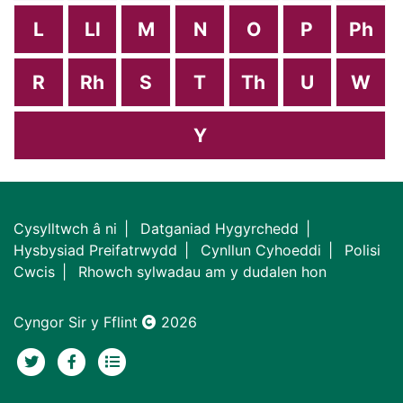
L
Ll
M
N
O
P
Ph
R
Rh
S
T
Th
U
W
Y
Cysylltwch â ni
Datganiad Hygyrchedd
Hysbysiad Preifatrwydd
Cynllun Cyhoeddi
Polisi
Cwcis
Rhowch sylwadau am y dudalen hon
Cyngor Sir y Fflint
2026