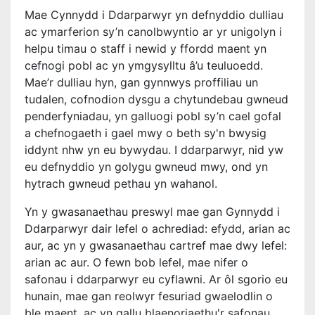
Mae Cynnydd i Ddarparwyr yn defnyddio dulliau
ac ymarferion sy’n canolbwyntio ar yr unigolyn i
helpu timau o staff i newid y ffordd maent yn
cefnogi pobl ac yn ymgysylltu â’u teuluoedd.
Mae’r dulliau hyn, gan gynnwys proffiliau un
tudalen, cofnodion dysgu a chytundebau gwneud
penderfyniadau, yn galluogi pobl sy’n cael gofal
a chefnogaeth i gael mwy o beth sy'n bwysig
iddynt nhw yn eu bywydau. I ddarparwyr, nid yw
eu defnyddio yn golygu gwneud mwy, ond yn
hytrach gwneud pethau yn wahanol.
Yn y gwasanaethau preswyl mae gan Gynnydd i
Ddarparwyr dair lefel o achrediad: efydd, arian ac
aur, ac yn y gwasanaethau cartref mae dwy lefel:
arian ac aur. O fewn bob lefel, mae nifer o
safonau i ddarparwyr eu cyflawni. Ar ôl sgorio eu
hunain, mae gan reolwyr fesuriad gwaelodlin o
ble maent, ac yn gallu blaenoriaethu'r safonau