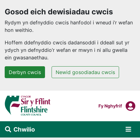
Gosod eich dewisiadau cwcis
Rydym yn defnyddio cwcis hanfodol i wneud i’r wefan
hon weithio.
Hoffem ddefnyddio cwcis dadansoddi i ddeall sut yr
ydych yn defnyddio’r wefan er mwyn i ni allu gwella
ein gwasanaethau.
Derbyn cwcis
Newid gosodiadau cwcis
Neidio i'r prif gynnwys
F
Mewngofnodi I
Fy Nghyfrif
Chwilio