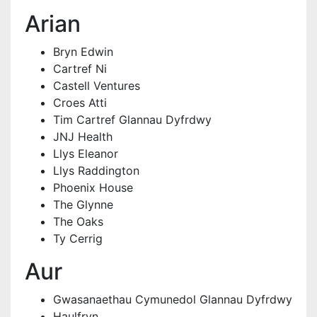
Arian
Bryn Edwin
Cartref Ni
Castell Ventures
Croes Atti
Tim Cartref Glannau Dyfrdwy
JNJ Health
Llys Eleanor
Llys Raddington
Phoenix House
The Glynne
The Oaks
Ty Cerrig
Aur
Gwasanaethau Cymunedol Glannau Dyfrdwy
Haulfryn