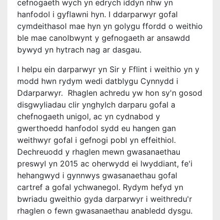
cefnogaeth wych yn edrych iddyn nhw yn
hanfodol i gyflawni hyn. I ddarparwyr gofal
cymdeithasol mae hyn yn golygu ffordd o weithio
ble mae canolbwynt y gefnogaeth ar ansawdd
bywyd yn hytrach nag ar dasgau.
I helpu ein darparwyr yn Sir y Fflint i weithio yn y
modd hwn rydym wedi datblygu Cynnydd i
Ddarparwyr. Rhaglen achredu yw hon sy'n gosod
disgwyliadau clir ynghylch darparu gofal a
chefnogaeth unigol, ac yn cydnabod y
gwerthoedd hanfodol sydd eu hangen gan
weithwyr gofal i gefnogi pobl yn effeithiol.
Dechreuodd y rhaglen mewn gwasanaethau
preswyl yn 2015 ac oherwydd ei lwyddiant, fe'i
hehangwyd i gynnwys gwasanaethau gofal
cartref a gofal ychwanegol. Rydym hefyd yn
bwriadu gweithio gyda darparwyr i weithredu'r
rhaglen o fewn gwasanaethau anabledd dysgu.