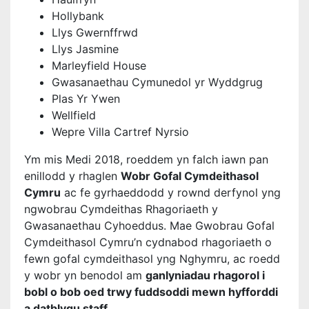
Hollybank
Llys Gwernffrwd
Llys Jasmine
Marleyfield House
Gwasanaethau Cymunedol yr Wyddgrug
Plas Yr Ywen
Wellfield
Wepre Villa Cartref Nyrsio
Ym mis Medi 2018, roeddem yn falch iawn pan
enillodd y rhaglen
Wobr Gofal Cymdeithasol
Cymru
ac fe gyrhaeddodd y rownd derfynol yng
ngwobrau Cymdeithas Rhagoriaeth y
Gwasanaethau Cyhoeddus. Mae Gwobrau Gofal
Cymdeithasol Cymru’n cydnabod rhagoriaeth o
fewn gofal cymdeithasol yng Nghymru, ac roedd
y wobr yn benodol am
ganlyniadau rhagorol i
bobl o bob oed trwy fuddsoddi mewn hyfforddi
a datblygu staff
.