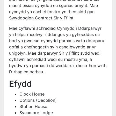
maent eisiau cynyddu eu sgoriau arnynt. Mae
cynnydd yn cael ei fonitro yn rheolaidd gan
Swyddogion Contract Sir y Fflint.
Mae cyflawni achrediad Cynnydd i Ddarparwyr
yn helpu rheolwyr i ddangos yn gyhoeddus eu
bod yn gwneud cynnydd parhaus wrth ddarparu
gofal a chefnogaeth sy’n canolbwyntio ar yr
unigolyn. Mae darparwyr Sir y Fflint sydd wedi
cyflawni achrediad wedi eu rhestru yma, a
byddwn yn parhau i ddiweddaru’r rhestr hon wrth
i’r rhaglen barhau.
Efydd
Clock House
Options (Oedolion)
Station House
Sycamore Lodge