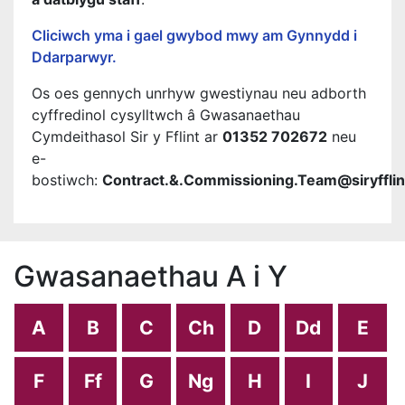
Cliciwch yma i gael gwybod mwy am Gynnydd i
Ddarparwyr.
Os oes gennych unrhyw gwestiynau neu adborth
cyffredinol cysylltwch â Gwasanaethau
Cymdeithasol Sir y Fflint ar
01352 702672
neu
e-
bostiwch:
Contract.&.Commissioning.Team@siryfflin
Gwasanaethau A i Y
A
B
C
Ch
D
Dd
E
F
Ff
G
Ng
H
I
J