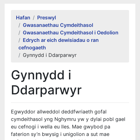
Alert Section
Hafan
Preswyl
Gwasanaethau Cymdeithasol
Gwasanaethau Cymdeithasol i Oedolion
Edrych ar eich dewisiadau o ran
cefnogaeth
Gynnydd i Ddarparwyr
Gynnydd i
Ddarparwyr
Egwyddor allweddol deddfwriaeth gofal
cymdeithasol yng Nghymru yw y dylai pobl gael
eu cefnogi i wella eu lles. Mae gwybod pa
faterion sy’n bwysig i unigolion a sut mae