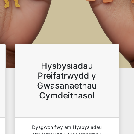
Hysbysiadau
Preifatrwydd y
Gwasanaethau
Cymdeithasol
Dysgwch fwy am Hysbysiadau