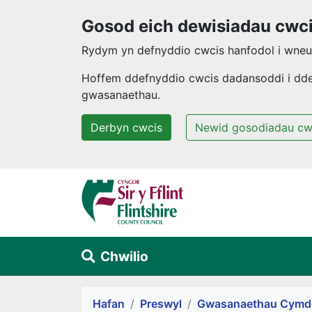
Gosod eich dewisiadau cwc
Rydym yn defnyddio cwcis hanfodol i wneud
Hoffem ddefnyddio cwcis dadansoddi i ddeal
gwasanaethau.
Derbyn cwcis
Newid gosodiadau cw
Neidio i'r prif gynnwys
Chwilio
Alert Section
Hafan
Preswyl
Gwasanaethau Cymde