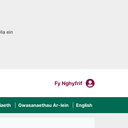
la ein
Fy Nghyf
Mewngofnodi I
Fy Nghyfrif
iaeth
Gwasanaethau Ar-lein
English