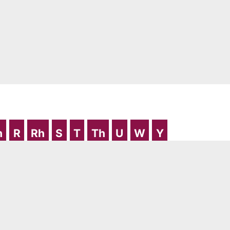
thau Cymdeithasol -
h
R
Rh
S
T
Th
U
W
Y