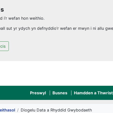
is
 i’r wefan hon weithio.
l sut yr ydych yn defnyddio’r wefan er mwyn i ni allu gwel
cis
Preswyl
Busnes
Hamdden a Thwrist
ithasol
Diogelu Data a Rhyddid Gwybodaeth