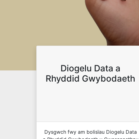
Diogelu Data a
Rhyddid Gwybodaeth
Dysgwch fwy am bolisïau Diogelu Data