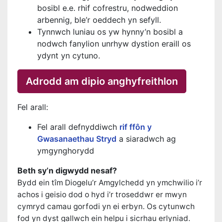
bosibl e.e. rhif cofrestru, nodweddion
arbennig, ble’r oeddech yn sefyll.
Tynnwch luniau os yw hynny’n bosibl a
nodwch fanylion unrhyw dystion eraill os
ydynt yn cytuno.
Adrodd am dipio anghyfreithlon
Fel arall:
Fel arall defnyddiwch
rif ffôn y
Gwasanaethau Stryd
a siaradwch ag
ymgynghorydd
Beth sy’n digwydd nesaf?
Bydd ein tîm Diogelu’r Amgylchedd yn ymchwilio i’r
achos i geisio dod o hyd i’r troseddwr er mwyn
cymryd camau gorfodi yn ei erbyn. Os cytunwch
fod yn dyst gallwch ein helpu i sicrhau erlyniad.