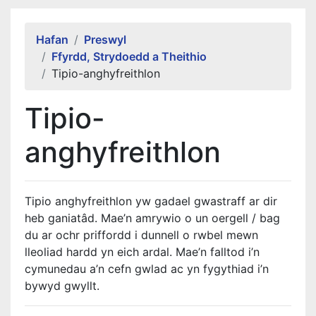
Alert Section
Hafan
Preswyl
Ffyrdd, Strydoedd a Theithio
Tipio-anghyfreithlon
Tipio-
anghyfreithlon
Tipio anghyfreithlon yw gadael gwastraff ar dir
heb ganiatâd. Mae’n amrywio o un oergell / bag
du ar ochr priffordd i dunnell o rwbel mewn
lleoliad hardd yn eich ardal. Mae’n falltod i’n
cymunedau a’n cefn gwlad ac yn fygythiad i’n
bywyd gwyllt.