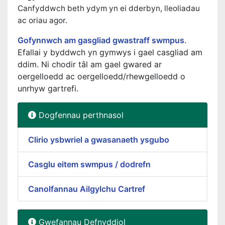
Canfyddwch beth ydym yn ei dderbyn, lleoliadau
ac oriau agor.
Gofynnwch am gasgliad gwastraff swmpus
.
Efallai y byddwch yn gymwys i gael casgliad am
ddim. Ni chodir tâl am gael gwared ar
oergelloedd ac oergelloedd/rhewgelloedd o
unrhyw gartrefi.
Dogfennau perthnasol
Clirio ysbwriel a gwasanaeth ysgubo
Casglu eitem swmpus / dodrefn
Canolfannau Ailgylchu Cartref
Gwefannau Defnyddiol