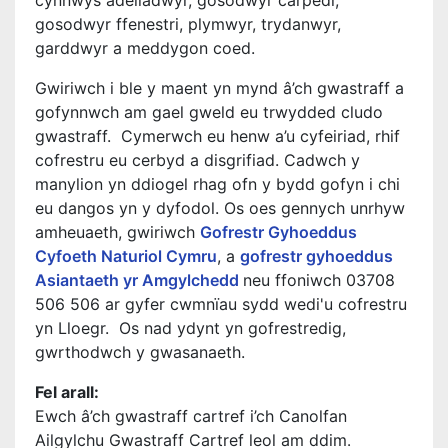
cynnwys adeiladwyr, gosodwyr carpedi,
gosodwyr ffenestri, plymwyr, trydanwyr,
garddwyr a meddygon coed.
Gwiriwch i ble y maent yn mynd â’ch gwastraff a
gofynnwch am gael gweld eu trwydded cludo
gwastraff. Cymerwch eu henw a’u cyfeiriad, rhif
cofrestru eu cerbyd a disgrifiad. Cadwch y
manylion yn ddiogel rhag ofn y bydd gofyn i chi
eu dangos yn y dyfodol. Os oes gennych unrhyw
amheuaeth, gwiriwch
Gofrestr Gyhoeddus
Cyfoeth Naturiol Cymru
, a
gofrestr gyhoeddus
Asiantaeth yr Amgylchedd
neu ffoniwch 03708
506 506 ar gyfer cwmnïau sydd wedi'u cofrestru
yn Lloegr. Os nad ydynt yn gofrestredig,
gwrthodwch y gwasanaeth.
Fel arall:
Ewch â’ch gwastraff cartref i’ch Canolfan
Ailgylchu Gwastraff Cartref leol am ddim
.