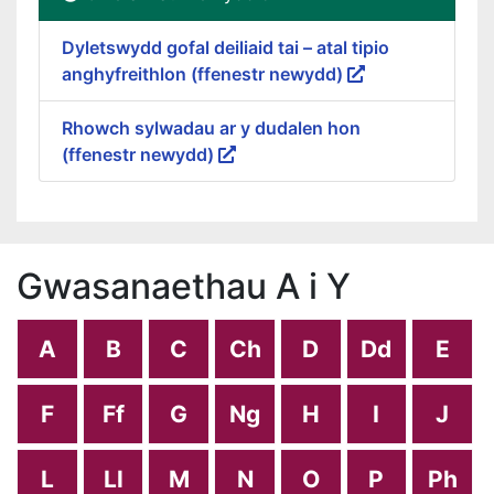
Dyletswydd gofal deiliaid tai – atal tipio
anghyfreithlon (ffenestr newydd)
Rhowch sylwadau ar y dudalen hon
(ffenestr newydd)
Gwasanaethau A i Y
A
B
C
Ch
D
Dd
E
F
Ff
G
Ng
H
I
J
L
Ll
M
N
O
P
Ph