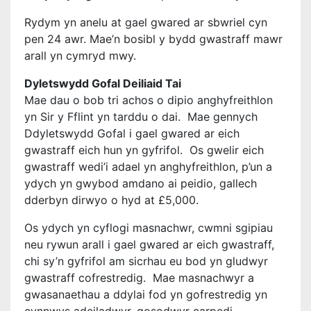
Rydym yn anelu at gael gwared ar sbwriel cyn
pen 24 awr. Mae’n bosibl y bydd gwastraff mawr
arall yn cymryd mwy.
Dyletswydd Gofal Deiliaid Tai
Mae dau o bob tri achos o dipio anghyfreithlon
yn Sir y Fflint yn tarddu o dai. Mae gennych
Ddyletswydd Gofal i gael gwared ar eich
gwastraff eich hun yn gyfrifol. Os gwelir eich
gwastraff wedi’i adael yn anghyfreithlon, p’un a
ydych yn gwybod amdano ai peidio, gallech
dderbyn dirwyo o hyd at £5,000.
Os ydych yn cyflogi masnachwr, cwmni sgipiau
neu rywun arall i gael gwared ar eich gwastraff,
chi sy’n gyfrifol am sicrhau eu bod yn gludwyr
gwastraff cofrestredig. Mae masnachwyr a
gwasanaethau a ddylai fod yn gofrestredig yn