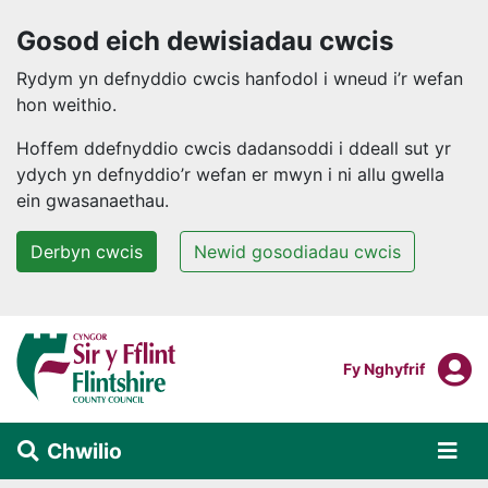
Gosod eich dewisiadau cwcis
Rydym yn defnyddio cwcis hanfodol i wneud i’r wefan
hon weithio.
Hoffem ddefnyddio cwcis dadansoddi i ddeall sut yr
ydych yn defnyddio’r wefan er mwyn i ni allu gwella
ein gwasanaethau.
Derbyn cwcis
Newid gosodiadau cwcis
Neidio i'r prif gynnwys
F
Mewngofnodi I
Fy Nghyfrif
Chwilio