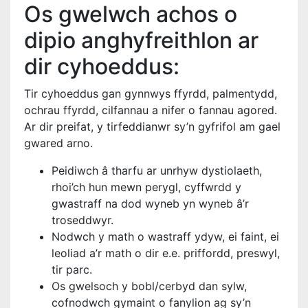
Os gwelwch achos o
dipio anghyfreithlon ar
dir cyhoeddus:
Tir cyhoeddus gan gynnwys ffyrdd, palmentydd,
ochrau ffyrdd, cilfannau a nifer o fannau agored.
Ar dir preifat, y tirfeddianwr sy’n gyfrifol am gael
gwared arno.
Peidiwch â tharfu ar unrhyw dystiolaeth,
rhoi’ch hun mewn perygl, cyffwrdd y
gwastraff na dod wyneb yn wyneb â’r
troseddwyr.
Nodwch y math o wastraff ydyw, ei faint, ei
leoliad a’r math o dir e.e. priffordd, preswyl,
tir parc.
Os gwelsoch y bobl/cerbyd dan sylw,
cofnodwch gymaint o fanylion ag sy’n