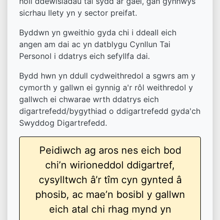
holl ddewisiadau tai sydd ar gael, gan gynnwys
sicrhau llety yn y sector preifat.
Byddwn yn gweithio gyda chi i ddeall eich
angen am dai ac yn datblygu Cynllun Tai
Personol i ddatrys eich sefyllfa dai.
Bydd hwn yn ddull cydweithredol a sgwrs am y
cymorth y gallwn ei gynnig a'r rôl weithredol y
gallwch ei chwarae wrth ddatrys eich
digartrefedd/bygythiad o ddigartrefedd gyda'ch
Swyddog Digartrefedd.
Peidiwch ag aros nes eich bod
chi’n wirioneddol ddigartref,
cysylltwch â’r tîm cyn gynted â
phosib, ac mae’n bosibl y gallwn
eich atal chi rhag mynd yn