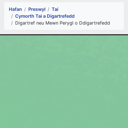
Alert Section
Hafan
Preswyl
Tai
Cymorth Tai a Digartrefedd
Digartref neu Mewn Perygl o Ddigartrefedd