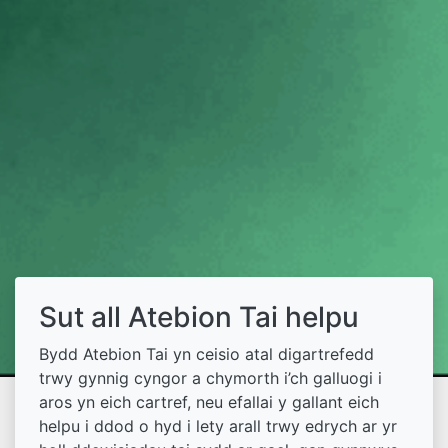
Sut all Atebion Tai helpu
Bydd Atebion Tai yn ceisio atal digartrefedd
trwy gynnig cyngor a chymorth i’ch galluogi i
aros yn eich cartref, neu efallai y gallant eich
helpu i ddod o hyd i lety arall trwy edrych ar yr