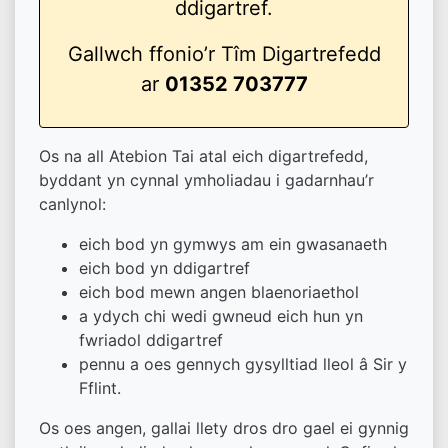
ddigartref.
Gallwch ffonio’r Tîm Digartrefedd
ar
01352 703777
Os na all Atebion Tai atal eich digartrefedd,
byddant yn cynnal ymholiadau i gadarnhau’r
canlynol:
eich bod yn gymwys am ein gwasanaeth
eich bod yn ddigartref
eich bod mewn angen blaenoriaethol
a ydych chi wedi gwneud eich hun yn
fwriadol ddigartref
pennu a oes gennych gysylltiad lleol â Sir y
Fflint.
Os oes angen, gallai llety dros dro gael ei gynnig