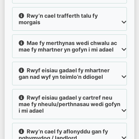
Rwy’n cael trafferth talu fy
morgais
Mae fy merthynas wedi chwalu ac
mae fy mhartner yn gofyn i mi adael
Rwyf eisiau gadael fy mhartner
gan nad wyf yn teimlo’n ddiogel
Rwyf eisiau gadael y cartref neu
mae fy nheulu/perthnasau wedi gofyn
i mi adael
Rwy’n cael fy aflonyddu gan fy
nghymydog / landlord