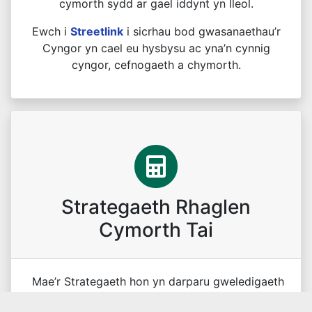
cymorth sydd ar gael iddynt yn lleol.
Ewch i
Streetlink
i sicrhau bod gwasanaethau’r
Cyngor yn cael eu hysbysu ac yna’n cynnig
cyngor, cefnogaeth a chymorth.
Strategaeth Rhaglen
Cymorth Tai
Mae’r Strategaeth hon yn darparu gweledigaeth
glir i ddod â digartrefedd i ben a goresgyn