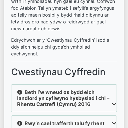
wrth i’r ymholiadau hyn gael eu cynnal. Cofiwch
fod Atebion Tai yn ymateb i sefyllfa argyfyngus
ac felly mae’n bosibl y bydd rhaid dibynnu ar
lety dros dro nad ydyw o reidrwydd ar gael
mewn ardal o’ch dewis.
Edrychwch ar y ‘Cwestiynau Cyffredin’ isod a
ddylai’ch helpu chi gyda’ch ymholiad
cychwynnol.
Cwestiynau Cyffredin
Beth i’w wneud os bydd eich
landlord yn cyflwyno hysbysiad i chi –
Rhentu Cartrefi (Cymru) 2016
Rwy’n cael trafferth talu fy rhent