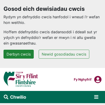
Gosod eich dewisiadau cwcis
Rydym yn defnyddio cwcis hanfodol i wneud i’r wefan
hon weithio.
Hoffem ddefnyddio cwcis dadansoddi i ddeall sut yr
ydych yn defnyddio’r wefan er mwyn i ni allu gwella
ein gwasanaethau.
Derbyn cwcis
Newid gosodiadau cwcis
Neidio i'r prif gynnwys
F
Mewngofnodi I
Fy Nghyfrif
Chwilio