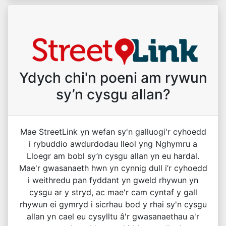
Ydych chi'n poeni am rywun
sy’n cysgu allan?
Mae StreetLink yn wefan sy'n galluogi'r cyhoedd
i rybuddio awdurdodau lleol yng Nghymru a
Lloegr am bobl sy’n cysgu allan yn eu hardal.
Mae'r gwasanaeth hwn yn cynnig dull i’r cyhoedd
i weithredu pan fyddant yn gweld rhywun yn
cysgu ar y stryd, ac mae'r cam cyntaf y gall
rhywun ei gymryd i sicrhau bod y rhai sy'n cysgu
allan yn cael eu cysylltu â'r gwasanaethau a'r