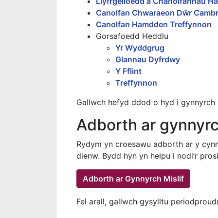
Llyfrgelloedd a Chanolfannau H
Canolfan Chwaraeon Dŵr Cambr
Canolfan Hamdden Treffynnon
Gorsafoedd Heddlu
Yr Wyddgrug
Glannau Dyfrdwy
Y Fflint
Treffynnon
Gallwch hefyd ddod o hyd i gynnyrch 
Adborth ar gynnyrc
Rydym yn croesawu adborth ar y cynny
dienw. Bydd hyn yn helpu i nodi’r pros
Adborth ar Gynnyrch Mislif
Fel arall, gallwch gysylltu periodproud