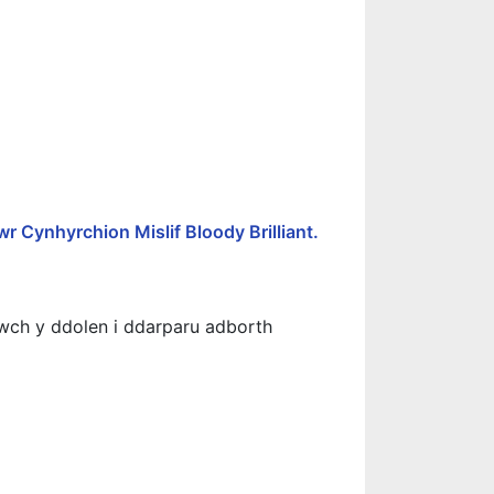
wr Cynhyrchion Mislif Bloody Brilliant.
nwch y ddolen i ddarparu adborth