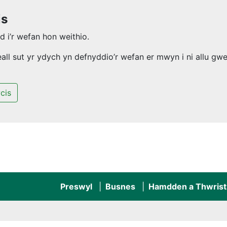
is
 i’r wefan hon weithio.
l sut yr ydych yn defnyddio’r wefan er mwyn i ni allu gwel
cis
Preswyl
Busnes
Hamdden a Thwrist