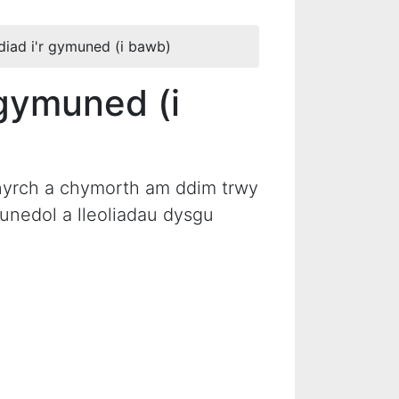
iad i'r gymuned (i bawb)
 gymuned (i
nnyrch a chymorth am ddim trwy
unedol a lleoliadau dysgu