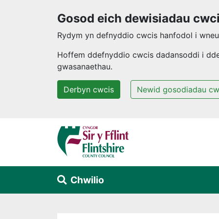
Gosod eich dewisiadau cwc
Rydym yn defnyddio cwcis hanfodol i wneud
Hoffem ddefnyddio cwcis dadansoddi i ddeal
gwasanaethau.
Derbyn cwcis
Newid gosodiadau cw
Neidio i'r prif gynnwys
Chwilio
Alert Section