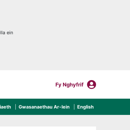
la ein
Fy Nghyf
Mewngofnodi I
Fy Nghyfrif
iaeth
Gwasanaethau Ar-lein
English