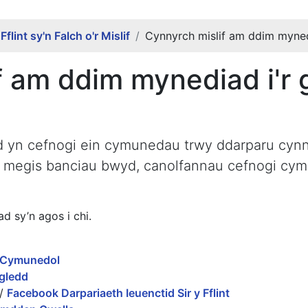
 Fflint sy'n Falch o'r Mislif
Cynnyrch mislif am ddim myned
f am ddim mynediad i'r
yd yn cefnogi ein cymunedau trwy ddarparu cy
 megis banciau bwyd, canolfannau cefnogi cym
ad sy’n agos i chi.
i Cymunedol
gledd
/
Facebook Darpariaeth Ieuenctid Sir y Fflint