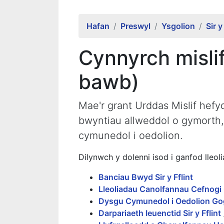
Hafan
Preswyl
Ysgolion
Sir y
Cynnyrch misli
bawb)
Mae'r grant Urddas Mislif hef
bwyntiau allweddol o gymorth,
cymunedol i oedolion.
Dilynwch y dolenni isod i ganfod lleoli
Banciau Bwyd Sir y Fflint
Lleoliadau Canolfannau Cefnog
Dysgu Cymunedol i Oedolion Go
Darpariaeth Ieuenctid Sir y Fflint