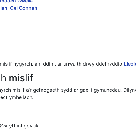
amdden Gwella
ian, Cei Connah
mislif hygyrch, am ddim, ar unwaith drwy ddefnyddio
Lleol
h mislif
rch mislif a’r gefnogaeth sydd ar gael i gymunedau. Dily
iect ymhellach.
@siryfflint.gov.uk