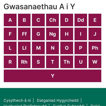
Gwasanaethau A i Y
A
B
C
Ch
D
Dd
E
F
Ff
G
Ng
H
I
J
L
Ll
M
N
O
P
Ph
R
Rh
S
T
Th
U
W
Y
Cysylltwch â ni
Datganiad Hygyrchedd