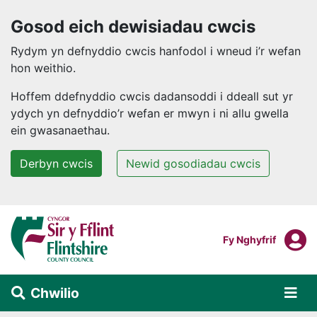
Gosod eich dewisiadau cwcis
Rydym yn defnyddio cwcis hanfodol i wneud i’r wefan
hon weithio.
Hoffem ddefnyddio cwcis dadansoddi i ddeall sut yr
ydych yn defnyddio’r wefan er mwyn i ni allu gwella
ein gwasanaethau.
Derbyn cwcis
Newid gosodiadau cwcis
Neidio i'r prif gynnwys
F
Mewngofnodi I
Fy Nghyfrif
Chwilio