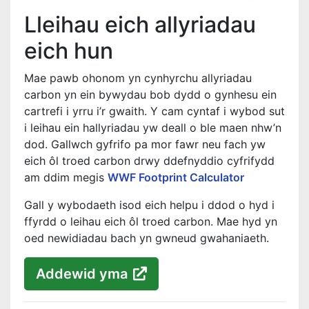
Lleihau eich allyriadau
eich hun
Mae pawb ohonom yn cynhyrchu allyriadau
carbon yn ein bywydau bob dydd o gynhesu ein
cartrefi i yrru i’r gwaith. Y cam cyntaf i wybod sut
i leihau ein hallyriadau yw deall o ble maen nhw’n
dod. Gallwch gyfrifo pa mor fawr neu fach yw
eich ôl troed carbon drwy ddefnyddio cyfrifydd
am ddim megis
WWF Footprint Calculator
Gall y wybodaeth isod eich helpu i ddod o hyd i
ffyrdd o leihau eich ôl troed carbon. Mae hyd yn
oed newidiadau bach yn gwneud gwahaniaeth.
Addewid yma