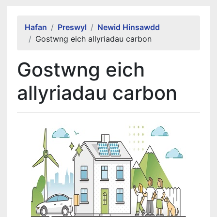
Alert Section
Hafan
Preswyl
Newid Hinsawdd
Gostwng eich allyriadau carbon
Gostwng eich
allyriadau carbon