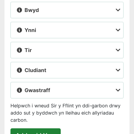
Bwyd
Ynni
Tir
Cludiant
Gwastraff
Helpwch i wneud Sir y Fflint yn ddi-garbon drwy
addo sut y byddwch yn lleihau eich allyriadau
carbon.